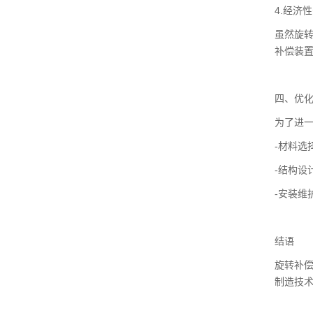
4.经济
虽然旋
补偿装
四、优
为了进
-材料选
-结构设
-安装维
‍结语
旋转补
制造技