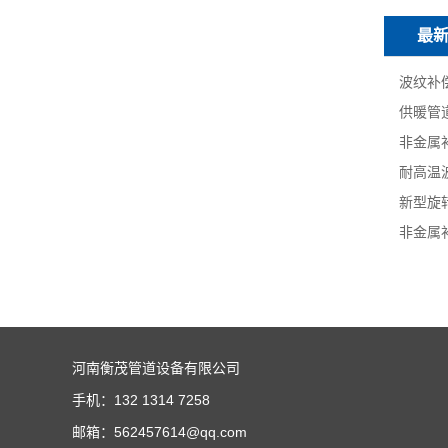
最
波纹补
供暖管
非金属
耐高温
新型旋
非金属
河南衡茂管道设备有限公司
手机：
132 1314 7258
邮箱：
562457614@qq.com