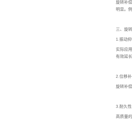
旋转补
明显。
三、旋
1.振动
实际应用
有效延
2.位移
旋转补
3.耐久
高质量