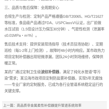
三、品质与售后保障：全周期安心
合规生产与检测：定制产品严格遵循GB/T20065、HG/T21627
等标准，食品级产品通过FDA、USPClassVI认证，出厂前做
水压试验（1.5倍设计压力保压30分钟）、气密性检测（泄漏率
≤0.01MPa・m³/h）。
售后技术支持：提供安装现场指导（技术员驻场协助）、定期
巡检（每1-2年上门检测），故障时48小时内响应。某市政热力
项目定制补偿器出现轻微渗漏，团队24小时到场维修，保障供
暖正常。
某药厂通过定制卫生级
波纹补偿器
，满足了纯化水管道“零污
染”需求；某沿海市政项目定制防盐雾补偿器，实现5年无腐蚀
——专业厂家的定制服务，已成为各行业管道系统稳定运行的
关键支撑。
上一篇：
高品质非金属柔性补偿器提升管道系统效率