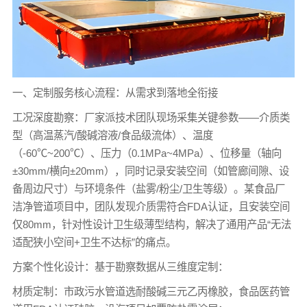
一、定制服务核心流程：从需求到落地全衔接
工况深度勘察：厂家派技术团队现场采集关键参数——介质类
型（高温蒸汽/酸碱溶液/食品级流体）、温度
（-60℃~200℃）、压力（0.1MPa~4MPa）、位移量（轴向
±30mm/横向±20mm），同时记录安装空间（如管廊间隙、设
备周边尺寸）与环境条件（盐雾/粉尘/卫生等级）。某食品厂
洁净管道项目中，团队发现介质需符合FDA认证，且安装空间
仅80mm，针对性设计卫生级薄型结构，解决了通用产品“无法
适配狭小空间+卫生不达标”的痛点。
方案个性化设计：基于勘察数据从三维度定制：
材质定制：市政污水管道选耐酸碱三元乙丙橡胶，食品医药管