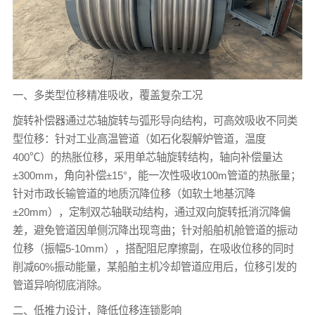
一、多类型位移精准吸收，覆盖复杂工况
旋转补偿器通过芯轴旋转与弧形导向结构，可高效吸收不同类
型位移：针对工业高温管道（如石化裂解炉管道，温度
400℃）的热胀位移，采用单芯轴旋转结构，轴向补偿量达
±300mm，角向补偿±15°，能一次性吸收100m管道的热胀量；
针对市政长输管道的地质沉降位移（如软土地基沉降
±20mm），定制双芯轴联动结构，通过双向旋转抵消沉降偏
差，避免管道因单侧沉降出现弯曲；针对船舶机舱管道的振动
位移（振幅5-10mm），搭配阻尼摩擦副，在吸收位移的同时
削减60%振动能量，某船舶主机冷却管道应用后，位移引发的
管道异响彻底消除。
二、低推力设计，降低位移连锁影响