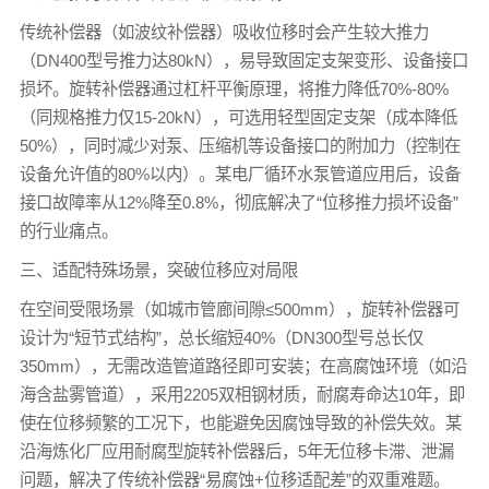
传统补偿器（如波纹补偿器）吸收位移时会产生较大推力
（DN400型号推力达80kN），易导致固定支架变形、设备接口
损坏。旋转补偿器通过杠杆平衡原理，将推力降低70%-80%
（同规格推力仅15-20kN），可选用轻型固定支架（成本降低
50%），同时减少对泵、压缩机等设备接口的附加力（控制在
设备允许值的80%以内）。某电厂循环水泵管道应用后，设备
接口故障率从12%降至0.8%，彻底解决了“位移推力损坏设备”
的行业痛点。
三、适配特殊场景，突破位移应对局限
在空间受限场景（如城市管廊间隙≤500mm），旋转补偿器可
设计为“短节式结构”，总长缩短40%（DN300型号总长仅
350mm），无需改造管道路径即可安装；在高腐蚀环境（如沿
海含盐雾管道），采用2205双相钢材质，耐腐寿命达10年，即
使在位移频繁的工况下，也能避免因腐蚀导致的补偿失效。某
沿海炼化厂应用耐腐型旋转补偿器后，5年无位移卡滞、泄漏
问题，解决了传统补偿器“易腐蚀+位移适配差”的双重难题。