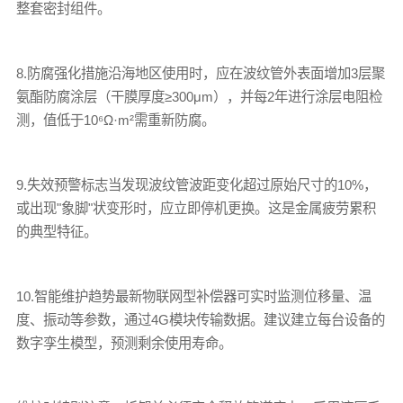
整套密封组件。
8.防腐强化措施沿海地区使用时，应在波纹管外表面增加3层聚
氨酯防腐涂层（干膜厚度≥300μm），并每2年进行涂层电阻检
测，值低于10⁶Ω·m²需重新防腐。
9.失效预警标志当发现波纹管波距变化超过原始尺寸的10%，
或出现"象脚"状变形时，应立即停机更换。这是金属疲劳累积
的典型特征。
10.智能维护趋势最新物联网型补偿器可实时监测位移量、温
度、振动等参数，通过4G模块传输数据。建议建立每台设备的
数字孪生模型，预测剩余使用寿命。