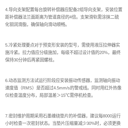
4.导向支架配置每台旋转补偿器应配备2组导向支架，安装位置
距补偿器法兰面距离为管道直径的4倍。支架滑轨需涂抹二硫
化钼润滑脂，确保轴向滑动顺畅。
5.冷紧处理要点对于预变形安装的型号，需使用液压拉伸器实
施冷紧。拉力值应分级施加，每级不超过设计值的20%，最终
保持30分钟后再紧固螺栓。
6.动态监测方法试运行阶段应安装振动传感器，监测轴向振动
速度值（RMS）是否超过4.5mm/s的警戒线。同时用红外热像
仪检查温度分布，局部温差＞15℃需停机检查。
7.密封维护周期采用石墨缠绕垫片的补偿器，建议每8000运行
小时检查一次密封状态。当垫片压缩量减少30%时，必须更换