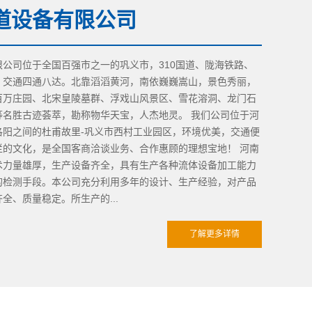
道设备有限公司
司位于全国百强市之一的巩义市，310国道、陇海铁路、
，交通四通八达。北靠滔滔黄河，南依巍巍嵩山，景色秀丽，
百万庄园、北宋皇陵墓群、浮戏山风景区、雪花溶洞、龙门石
等名胜古迹荟萃，勘称物华天宝，人杰地灵。 我们公司位于河
洛阳之间的杜甫故里-巩义市西村工业园区，环境优美，交通便
烂的文化，是全国客商洽谈业务、合作惠顾的理想宝地！ 河南
术力量雄厚，生产设备齐全，具有生产各种流体设备加工能力
的检测手段。本公司充分利用多年的设计、生产经验，对产品
全、质量稳定。所生产的...
了解更多详情