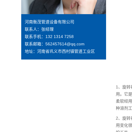
河南衡茂管道设备有限公司
联系人：张经理
联系手机：132 1314 7258
联系邮箱：562457614@qq.com
地址：河南省巩义市西村镇管道工业区
1、旋
用。它
柔软经
种溶剂
2、旋转
用变化很