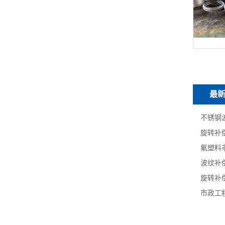
最
不锈钢
旋转补
氟塑料
波纹补
旋转补
市政工