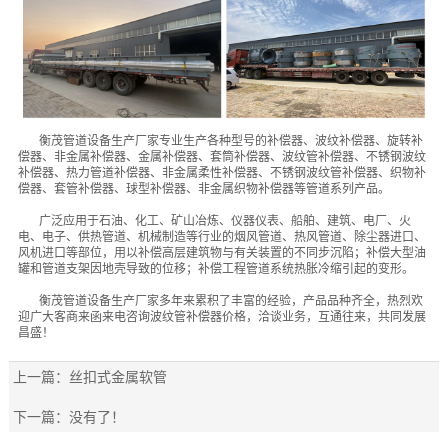
衡茂管道设备生产厂家专业生产各种型号的
补偿器
、
波纹补偿器
、
旋转补
偿器
、
非金属补偿器
、
金属补偿器
、
套筒补偿器
、
波纹管补偿器
、
不锈钢波纹
补偿器
、
热力管道补偿器
、
非金属柔性补偿器
、
不锈钢波纹管补偿器
、
织物补
偿器
、
套管补偿器
、
球型补偿器
、
非金属织物补偿器
等管道系列产品。
广泛应用于石油、化工、矿山冶炼、仪器仪表、船舶、建筑、电厂、火
电、电子、供热管道、机械制造等行业的烟风管道、热风管道、除尘器进口、
风机进口等部位，用以补偿高层建筑物与有关装置的不同步沉陷；补偿大型油
罐和管道支架因地壳导致的位移；补偿工程管道系统热胀冷缩引起的变形。
衡茂管道设备生产厂家多年来累积了丰富的经验，产品品种齐全，热烈欢
迎广大客商来函来电咨询
波纹管补偿器价格
，洽谈业务，互通往来，共同发展
昌盛！
上一篇：
丝扣式金属软管
下一篇：
没有了！