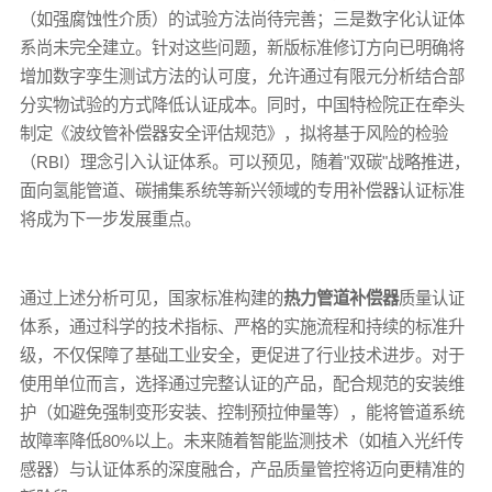
（如强腐蚀性介质）的试验方法尚待完善；三是数字化认证体
系尚未完全建立。针对这些问题，新版标准修订方向已明确将
增加数字孪生测试方法的认可度，允许通过有限元分析结合部
分实物试验的方式降低认证成本。同时，中国特检院正在牵头
制定《波纹管补偿器安全评估规范》，拟将基于风险的检验
（RBI）理念引入认证体系。可以预见，随着"双碳"战略推进，
面向氢能管道、碳捕集系统等新兴领域的专用补偿器认证标准
将成为下一步发展重点。
通过上述分析可见，国家标准构建的
热力管道补偿器
质量认证
体系，通过科学的技术指标、严格的实施流程和持续的标准升
级，不仅保障了基础工业安全，更促进了行业技术进步。对于
使用单位而言，选择通过完整认证的产品，配合规范的安装维
护（如避免强制变形安装、控制预拉伸量等），能将管道系统
故障率降低80%以上。未来随着智能监测技术（如植入光纤传
感器）与认证体系的深度融合，产品质量管控将迈向更精准的