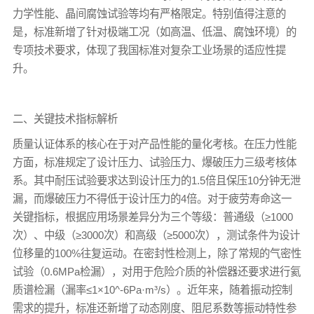
力学性能、晶间腐蚀试验等均有严格限定。特别值得注意的
是，标准新增了针对极端工况（如高温、低温、腐蚀环境）的
专项技术要求，体现了我国标准对复杂工业场景的适应性提
升。
二、关键技术指标解析
质量认证体系的核心在于对产品性能的量化考核。在压力性能
方面，标准规定了设计压力、试验压力、爆破压力三级考核体
系。其中耐压试验要求达到设计压力的1.5倍且保压10分钟无泄
漏，而爆破压力不得低于设计压力的4倍。对于疲劳寿命这一
关键指标，根据应用场景差异分为三个等级：普通级（≥1000
次）、中级（≥3000次）和高级（≥5000次），测试条件为设计
位移量的100%往复运动。在密封性检测上，除了常规的气密性
试验（0.6MPa检漏），对用于危险介质的补偿器还要求进行氦
质谱检漏（漏率≤1×10^-6Pa·m³/s）。近年来，随着振动控制
需求的提升，标准还新增了动态刚度、阻尼系数等振动特性参