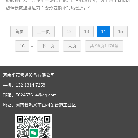
旋转补偿器广泛使用于现代工业。1.在加热方面，为了防止管道因
热伸长或温度应力而变形或损坏加热管道，有···
首页
上一页
12
13
14
15
···
16
下一页
末页
共
98
页
1174
条
···
河南衡茂管道设备有限公司
手机：
132 1314 7258
邮箱：
562457614@qq.com
地址：河南省巩义市西村镇管道工业区